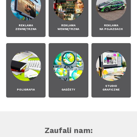
REKLAMA
REKLAMA
REKLAMA
ZEWNĘTRZNA
WEWNĘTRZNA
N
A POJAZDACH
STUDIO
POLIGRAFIA
GADŻETY
GRAFICZNE
Zaufali nam: